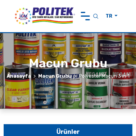
TR
Anasayfa
Politek Hakkında
Ürünler
Macun Grubu
Markalarımız
Anasayfa
Macun Grubu
Polyester Macun 3 in 1
Sürdürülebilirlik
Haberler ve Görüşler
İletişim
Ürünler