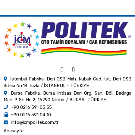
İstanbul Fabrika: Deri OSB Mah. Nubuk Cad. İst. Deri OSB
Sitesi No:14 Tuzla / İSTANBUL - TÜRKİYE
Bursa Fabrika: Bursa İhtisas Deri Org. San. Böl. Badırga
Mah. 9. Sk. No:2, 16290 Nilüfer / BURSA -TÜRKİYE
+90 0216 591 05 55
+90 0216 591 04 10
info@icmpolitek.com.tr
Anasayfa