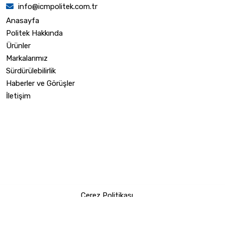
info@icmpolitek.com.tr
Anasayfa
Politek Hakkında
Ürünler
Markalarımız
Sürdürülebilirlik
Haberler ve Görüşler
İletişim
Çerez Politikası
|
Copyright © 2024 Icm Politek All Rights Reserved.