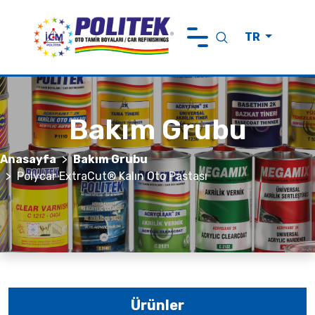
TR
Anasayfa
Politek Hakkında
Bakım Grubu
Ürünler
Markalarımız
Anasayfa
Bakım Grubu
Polycar ExtraCut® Kalın Oto Pastası
Sürdürülebilirlik
Haberler ve Görüşler
İletişim
Ürünler