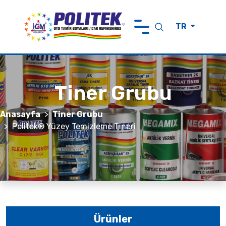
TR
Anasayfa
Politek Hakkında
Tiner Grubu
Ürünler
Markalarımız
Anasayfa
Tiner Grubu
Politek® Yüzey Temizleme Tineri
Sürdürülebilirlik
Haberler ve Görüşler
İletişim
Ürünler