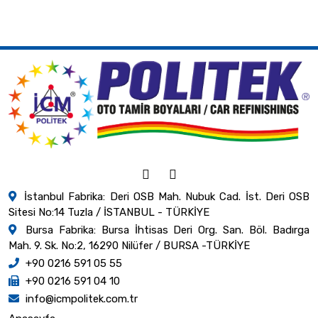
İstanbul Fabrika: Deri OSB Mah. Nubuk Cad. İst. Deri OSB
Sitesi No:14 Tuzla / İSTANBUL - TÜRKİYE
Bursa Fabrika: Bursa İhtisas Deri Org. San. Böl. Badırga
Mah. 9. Sk. No:2, 16290 Nilüfer / BURSA -TÜRKİYE
+90 0216 591 05 55
+90 0216 591 04 10
info@icmpolitek.com.tr