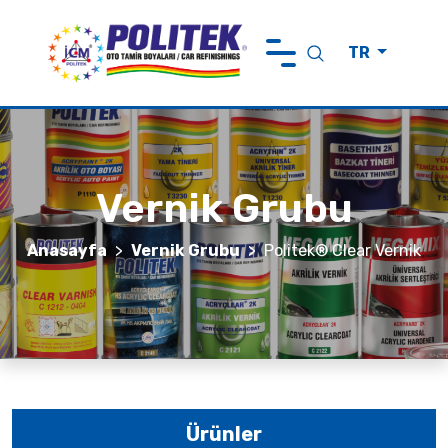
TR
Anasayfa
Politek Hakkında
Ürünler
Vernik Grubu
Markalarımız
Anasayfa
Vernik Grubu
Politek® Clear Vernik
Sürdürülebilirlik
Haberler ve Görüşler
İletişim
Ürünler