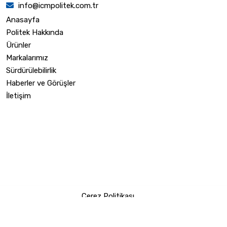
info@icmpolitek.com.tr
Anasayfa
Politek Hakkında
Ürünler
Markalarımız
Sürdürülebilirlik
Haberler ve Görüşler
İletişim
Çerez Politikası
|
Copyright © 2024 Icm Politek All Rights Reserved.