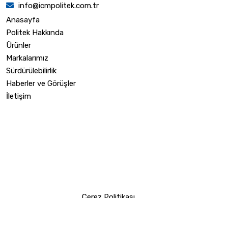
info@icmpolitek.com.tr
Anasayfa
Politek Hakkında
Ürünler
Markalarımız
Sürdürülebilirlik
Haberler ve Görüşler
İletişim
Çerez Politikası
|
Copyright © 2024 Icm Politek All Rights Reserved.