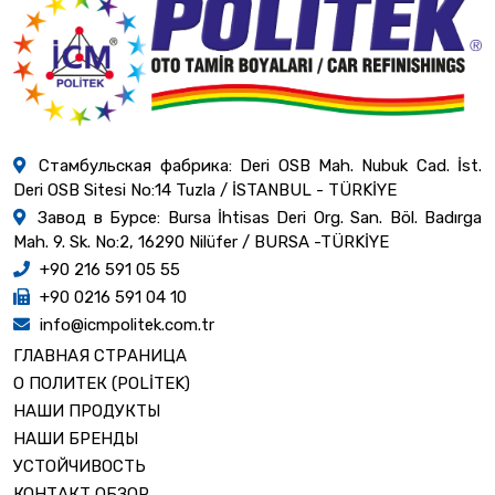
Стамбульская фабрика: Deri OSB Mah. Nubuk Cad. İst.
Deri OSB Sitesi No:14 Tuzla / İSTANBUL - TÜRKİYE
Завод в Бурсе: Bursa İhtisas Deri Org. San. Böl. Badırga
Mah. 9. Sk. No:2, 16290 Nilüfer / BURSA -TÜRKİYE
+90 216 591 05 55
+90 0216 591 04 10
info@icmpolitek.com.tr
ГЛАВНАЯ СТРАНИЦА
О ПОЛИТЕК (POLİTEK)
НАШИ ПРОДУКТЫ
НАШИ БРЕНДЫ
УСТОЙЧИВОСТЬ
КОНТАКТ ОБЗОР