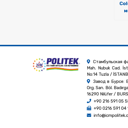
Co
м
Стамбульская фа
Mah. Nubuk Cad. İst
No:14 Tuzla / İSTAN
Завод в Бурсе: Bu
Org. San. Böl. Badırga
16290 Nilüfer / BUR
+90 216 591 05 5
+90 0216 591 04 
info@icmpolitek.