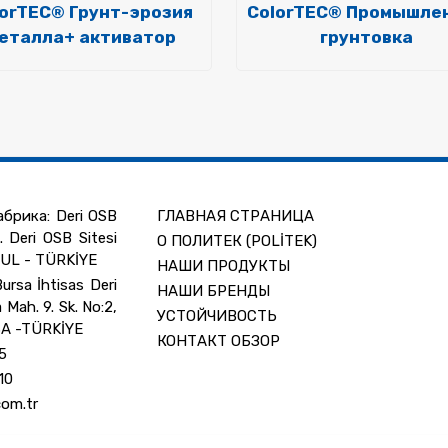
lorTEC® Грунт-эрозия
ColorTEC® Промышле
еталла+ активатор
грунтовка
брика: Deri OSB
ГЛАВНАЯ СТРАНИЦА
. Deri OSB Sitesi
О ПОЛИТЕК (POLİTEK)
BUL - TÜRKİYE
НАШИ ПРОДУКТЫ
rsa İhtisas Deri
НАШИ БРЕНДЫ
 Mah. 9. Sk. No:2,
УСТОЙЧИВОСТЬ
SA -TÜRKİYE
КОНТАКТ ОБЗОР
5
10
com.tr