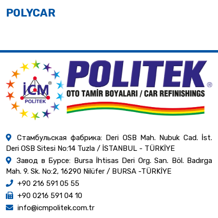
POLYCAR
Стамбульская фабрика: Deri OSB Mah. Nubuk Cad. İst.
Deri OSB Sitesi No:14 Tuzla / İSTANBUL - TÜRKİYE
Завод в Бурсе: Bursa İhtisas Deri Org. San. Böl. Badırga
Mah. 9. Sk. No:2, 16290 Nilüfer / BURSA -TÜRKİYE
+90 216 591 05 55
+90 0216 591 04 10
info@icmpolitek.com.tr